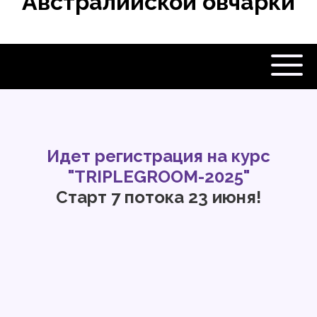
Австралийской овчарки
ОБ АВТОРЕ
|
ОНЛАЙН КУРС
Идет регистрация на курс
|
"TRIPLEGROOM-2025"
Старт 7 потока 23 июня!
МАСТЕР КЛАССЫ
|
ГРУМИНГ